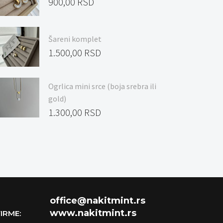
900,00
RSD
Šareni komplet
1.500,00
RSD
Ogrlica mini srce (boja srebra ili
gold)
1.300,00
RSD
office@nakitmint.rs
www.nakitmint.rs
IRME: