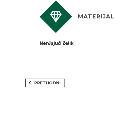


MATERIJAL
Nerđajući čelik
PRETHODNI