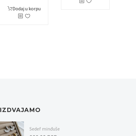
Dodaj u korpu
IZDVAJAMO
Sedef minđuše