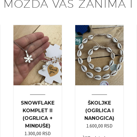
MOŽDA VAS ZANIMA I
SNOWFLAKE
ŠKOLJKE
KOMPLET II
(OGRLICA I
(OGRLICA +
NANOGICA)
1.600,00
RSD
MINĐUŠE)
1.300,00
RSD