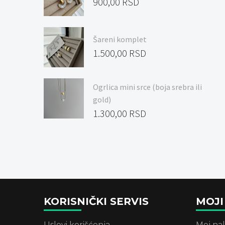
900,00
RSD
Šareni komplet
1.500,00
RSD
Ogrlica mini srce (boja srebra ili
gold)
1.300,00
RSD
KORISNIČKI SERVIS
MOJI
Uslovi korišćenja
Moj na