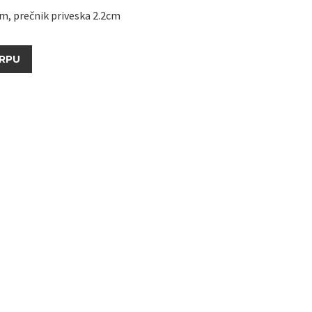
m, prečnik priveska 2.2cm
RPU