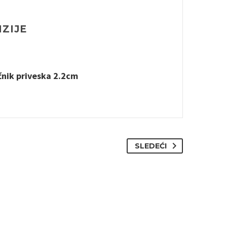
ZIJE
čnik priveska 2.2cm
SLEDEĆI