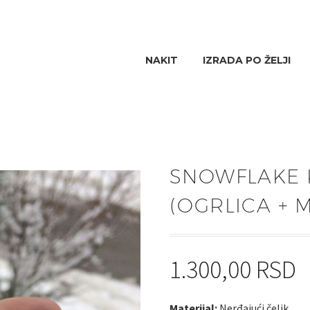
NAKIT
IZRADA PO ŽELJI
SNOWFLAKE 
(OGRLICA + 
1.300,00
RSD
Materijal:
Nerđajući čelik