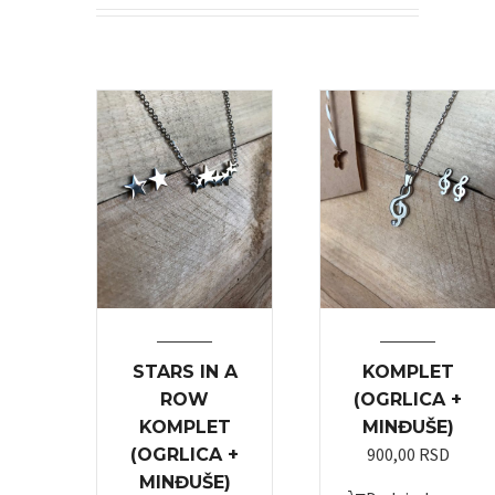
STARS IN A
KOMPLET
ROW
(OGRLICA +
KOMPLET
MINĐUŠE)
900,00
RSD
(OGRLICA +
MINĐUŠE)