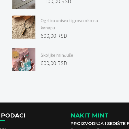
1.100,00
RSD
sa
5.00
od
5
Ogrlica unisex tigrovo oko na
kanapu
600,00
RSD
Školjke minđuše
600,00
RSD
 PODACI
NAKIT MINT
PROIZVODNJA I SEDIŠTE F
log