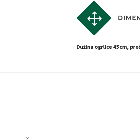
1
1
DIMEN
Dužina ogrlice 45cm, pre