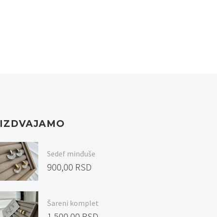
IZDVAJAMO
Sedef minđuše
900,00
RSD
Šareni komplet
1.500,00
RSD