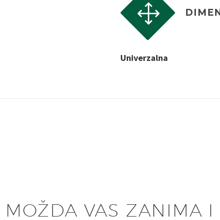
1
1
DIMEN
Univerzalna
MOŽDA VAS ZANIMA I