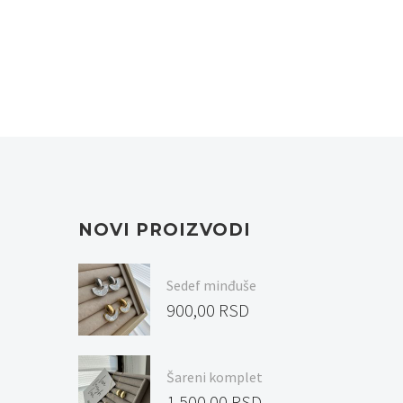
NOVI PROIZVODI
Sedef minđuše
900,00
RSD
Šareni komplet
1.500,00
RSD