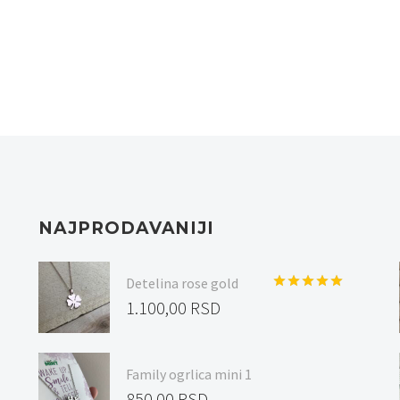
NAJPRODAVANIJI
Detelina rose gold
Ocenjeno
1.100,00
RSD
sa
5.00
od
5
Family ogrlica mini 1
850,00
RSD