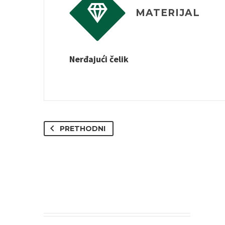


MATERIJAL
Nerđajući čelik
PRETHODNI