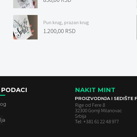
Pun krug, prazan krug
1.200,00
RSD
 PODACI
NAKIT MINT
PROIZVODNJA I SEDIŠTE F
log
Rige od Fere 8
32300 Gornji Milanovac
Srbija
lja
Tel:
+381 61 22 48 977