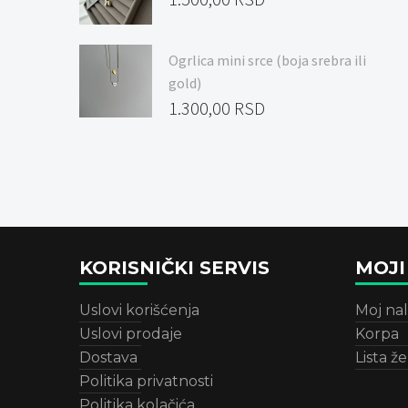
Ogrlica mini srce (boja srebra ili
gold)
1.300,00
RSD
KORISNIČKI SERVIS
MOJI
Uslovi korišćenja
Moj na
Uslovi prodaje
Korpa
Dostava
Lista že
Politika privatnosti
Politika kolačića