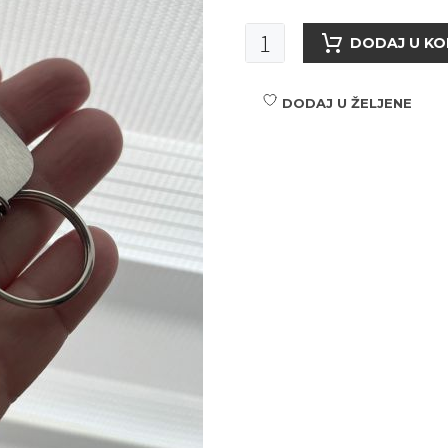
Privezak
DODAJ U KO
otvarač
količina
DODAJ U ŽELJENE