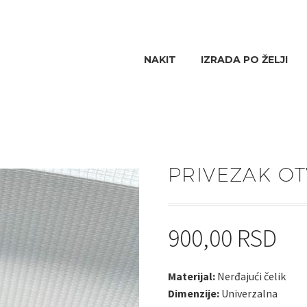
NAKIT
IZRADA PO ŽELJI
PRIVEZAK O
900,00
RSD
Materijal:
Nerđajući čelik
Dimenzije:
Univerzalna