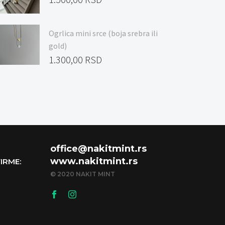
Ogrlica mini srce (boja srebra ili
gold)
1.300,00
RSD
office@nakitmint.rs
www.nakitmint.rs
IRME:
© 2020 NAKIT MINT